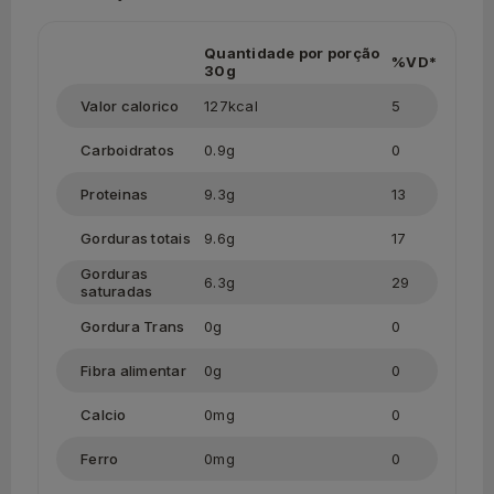
Quantidade por porção
%VD*
30g
Valor calorico
127kcal
5
Carboidratos
0.9g
0
Proteinas
9.3g
13
Gorduras totais
9.6g
17
Gorduras
6.3g
29
saturadas
Gordura Trans
0g
0
Fibra alimentar
0g
0
Calcio
0mg
0
Ferro
0mg
0