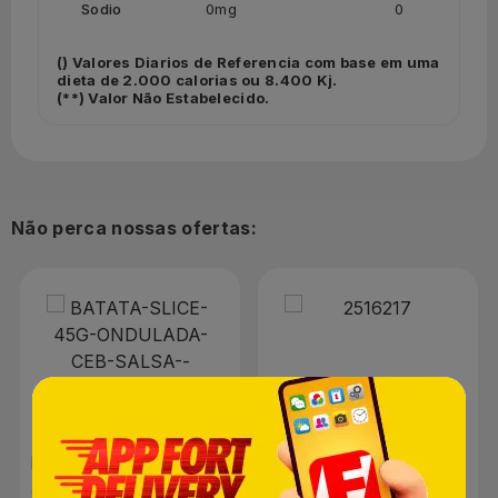
Sodio
0mg
0
() Valores Diarios de Referencia com base em uma
dieta de 2.000 calorias ou 8.400 Kj.
(**) Valor Não Estabelecido.
Não perca nossas ofertas:
Azeitona Verde Ponzan
com Caroço Sachê 150g
Batata Frita Slice Cebola
e Salsa 45g