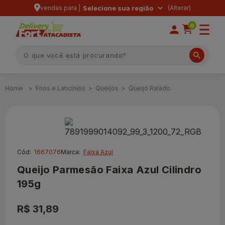
vendas para |
Selecione sua região
0
Frios e Laticínios
Queijos
Queijo Ralado
Cód:
1667076
Marca:
Faixa Azul
Queijo Parmesão Faixa Azul Cilindro
195g
R$ 31,89