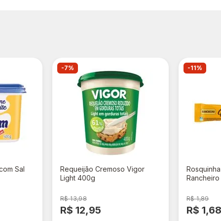
-7%
-11%
com Sal
Requeijão Cremoso Vigor
Rosquinh
Light 400g
Rancheiro
Chocolate
R$ 13,98
R$ 1,89
R$ 12,95
R$ 1,6