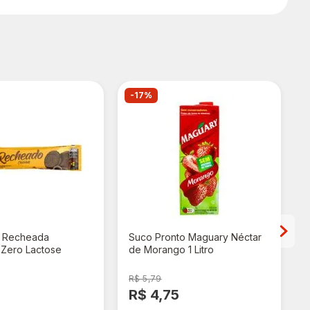
-17%
a Recheada
Suco Pronto Maguary Néctar
 Zero Lactose
de Morango 1 Litro
 90g
P
R$ 5,79
8
R$ 4,75