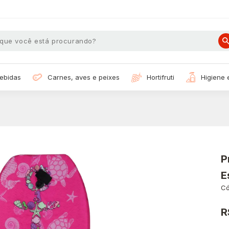
bebidas
carnes, aves e peixes
hortifruti
higiene
P
E
Có
R