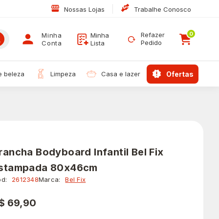
|
Nossas Lojas
Trabalhe Conosco
0
Refazer
Minha
Minha
Pedido
Conta
Lista
 e beleza
limpeza
casa e lazer
ofertas
rancha Bodyboard Infantil Bel Fix
stampada 80x46cm
d:
2612348
Marca:
Bel Fix
$ 69,90