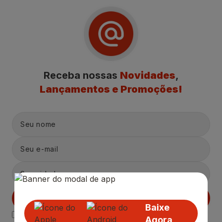
Receba nossas
Novidades
,
Lançamentos e Promoções!
Cadastrar
Baixe
Declaro estar ciente das
Politicas de Privacidade.
Agora