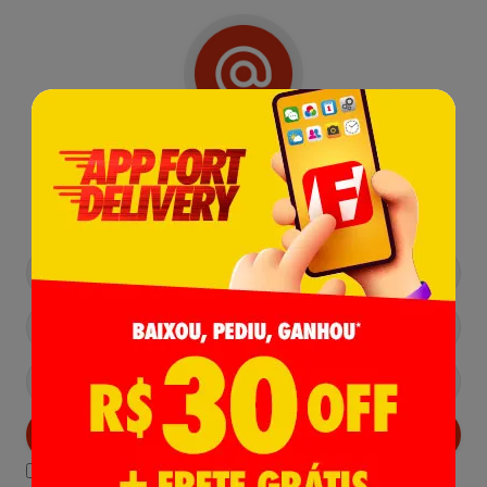
Receba nossas
Novidades
,
Lançamentos e Promoções!
Cadastrar
Declaro estar ciente das
Politicas de Privacidade.