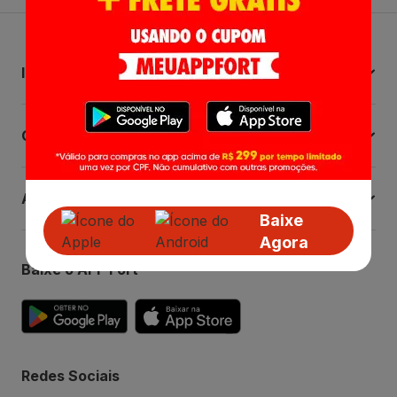
Institucional
Central de Ajuda
Atendimento
Baixe
Agora
Baixe o APP Fort
Redes Sociais