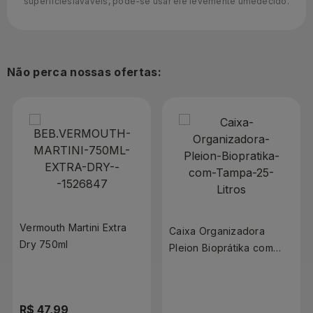
superfícieslaváveis, pode-se usar ele levemente umedecido.
Não perca nossas ofertas:
Vermouth Martini Extra
Caixa Organizadora
Dry 750ml
Pleion Bioprátika com
Tampa 2,5 Litros
R$ 47,99
R$ 8,49