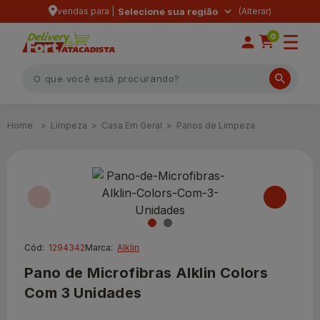
vendas para |
Selecione sua região
0
Limpeza
Casa Em Geral
Panos de Limpeza
Cód:
1294342
Marca:
Alklin
Pano de Microfibras Alklin Colors
Com 3 Unidades