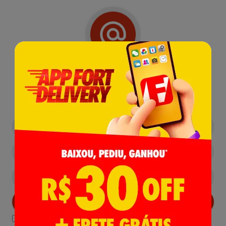
Receba nossas
Novidades
,
Lançamentos e Promoções!
Cadastrar
Declaro estar ciente das
Politicas de Privacidade.