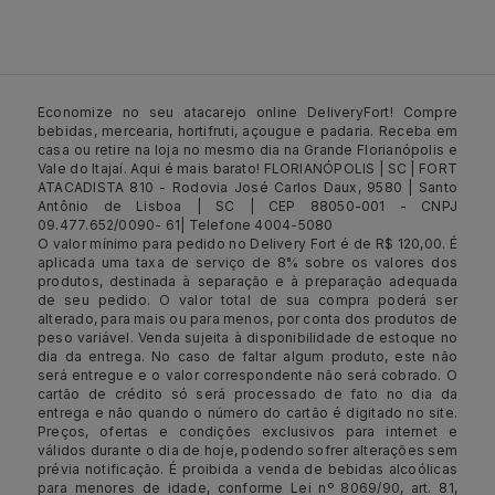
Economize no seu atacarejo online DeliveryFort! Compre
bebidas, mercearia, hortifruti, açougue e padaria. Receba em
casa ou retire na loja no mesmo dia na Grande Florianópolis e
Vale do Itajaí. Aqui é mais barato! FLORIANÓPOLIS | SC | FORT
ATACADISTA 810 - Rodovia José Carlos Daux, 9580 | Santo
Antônio de Lisboa | SC | CEP 88050-001 - CNPJ
09.477.652/0090- 61| Telefone 4004-5080
O valor mínimo para pedido no Delivery Fort é de R$ 120,00. É
aplicada uma taxa de serviço de 8% sobre os valores dos
produtos, destinada à separação e à preparação adequada
de seu pedido. O valor total de sua compra poderá ser
alterado, para mais ou para menos, por conta dos produtos de
peso variável. Venda sujeita à disponibilidade de estoque no
dia da entrega. No caso de faltar algum produto, este não
será entregue e o valor correspondente não será cobrado. O
cartão de crédito só será processado de fato no dia da
entrega e não quando o número do cartão é digitado no site.
Preços, ofertas e condições exclusivos para internet e
válidos durante o dia de hoje, podendo sofrer alterações sem
prévia notificação. É proibida a venda de bebidas alcoólicas
para menores de idade, conforme Lei nº 8069/90, art. 81,