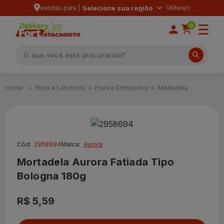
vendas para |
Selecione sua região
0
Frios e Laticínios
Frios e Embutidos
Mortadela
Cód:
2958694
Marca:
Aurora
Mortadela Aurora Fatiada Tipo
Bologna 180g
R$ 5,59