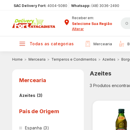
|
SAC Delivery Fort:
4004-5080
Whatsapp:
(48) 3036-2490
Receber em:
Selecione Sua Região
Alterar
todas as categorias
mercearia
Mercearia
Temperos e Condimentos
Azeites
Borg
Azeites
Mercearia
3
Produtos encontra
Azeites
(3)
País de Origem
Espanha
(3)