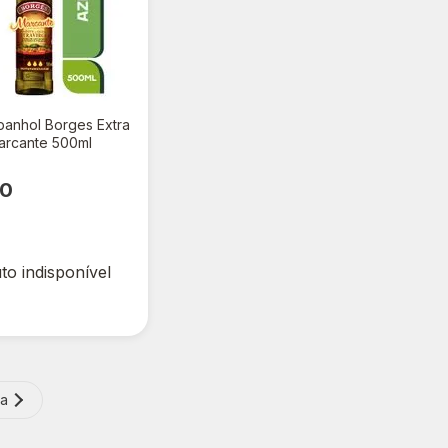
panhol Borges Extra
arcante 500ml
00
to indisponível
ma