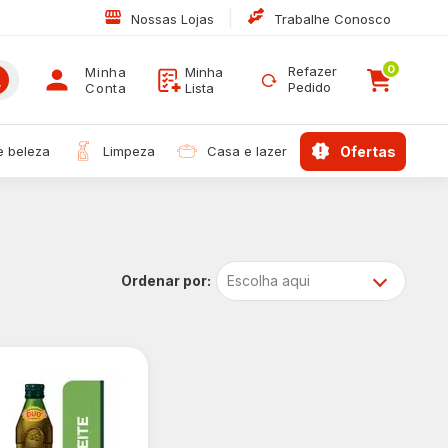
|
Nossas Lojas
Trabalhe Conosco
0
Refazer
Minha
Minha
Pedido
Conta
Lista
 e beleza
limpeza
casa e lazer
ofertas
Escolha aqui