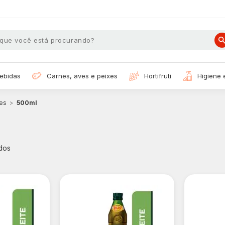
bebidas
carnes, aves e peixes
hortifruti
higiene
es
500ml
dos