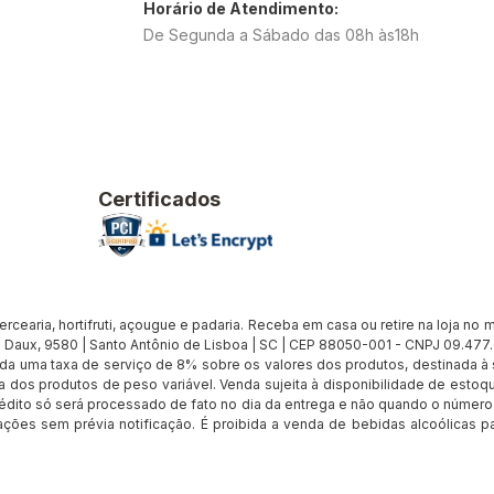
Horário de Atendimento:
De Segunda a Sábado das 08h às18h
Certificados
earia, hortifruti, açougue e padaria. Receba em casa ou retire na loja no me
Daux, 9580 | Santo Antônio de Lisboa | SC | CEP 88050-001 - CNPJ 09.47
cada uma taxa de serviço de 8% sobre os valores dos produtos, destinada 
 dos produtos de peso variável. Venda sujeita à disponibilidade de estoqu
édito só será processado de fato no dia da entrega e não quando o número d
rações sem prévia notificação. É proibida a venda de bebidas alcoólicas pa