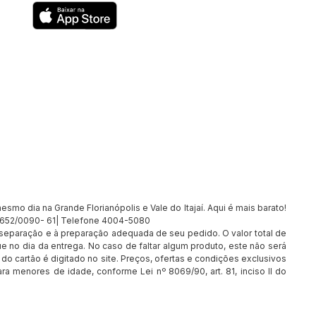
smo dia na Grande Florianópolis e Vale do Itajaí. Aqui é mais barato!
7.652/0090- 61| Telefone 4004-5080
à separação e à preparação adequada de seu pedido. O valor total de
e no dia da entrega. No caso de faltar algum produto, este não será
o cartão é digitado no site. Preços, ofertas e condições exclusivos
ra menores de idade, conforme Lei nº 8069/90, art. 81, inciso II do