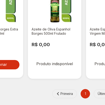
Borges Extra
Azeite de Oliva Espanhol
Azeite Es
0ml
Borges 500ml Frutado
Virgem M
Arbequina
R$ 0,00
R$ 0,
Produto indisponível
Produ
onar
Primeira
1
Últi