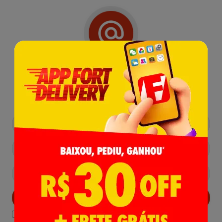
Receba nossas
Novidades
,
Lançamentos e Promoções!
Cadastrar
Declaro estar ciente das
Politicas de Privacidade.