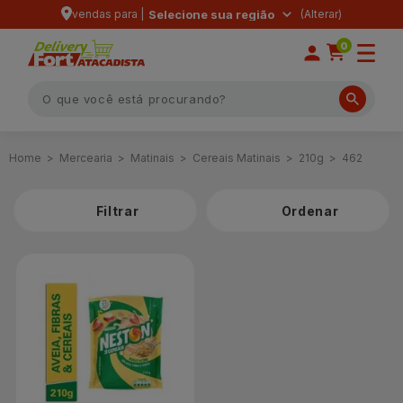
vendas para |
Selecione sua região
0
Mercearia
Matinais
Cereais Matinais
210g
462
Filtrar