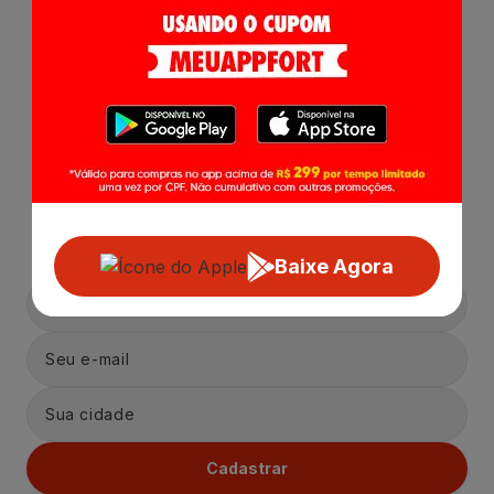
Receba nossas
Novidades
,
Lançamentos e Promoções!
Baixe Agora
Cadastrar