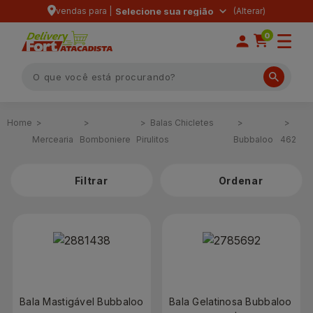
vendas para |
Selecione sua região
0
Balas Chicletes
Mercearia
Bomboniere
Pirulitos
Bubbaloo
462
Filtrar
Bala Mastigável Bubbaloo
Bala Gelatinosa Bubbaloo