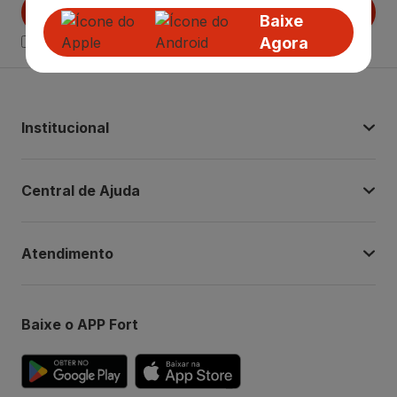
Cadastrar
Baixe
Agora
Declaro estar ciente das
Politicas de Privacidade.
Institucional
Central de Ajuda
Atendimento
Baixe o APP Fort