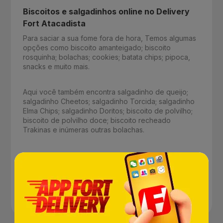
Biscoitos e salgadinhos online no Delivery
Fort Atacadista
Para saciar a sua fome fora de hora, Temos algumas
opções como biscoito amanteigado; biscoito
rosquinha; bolachas; cookies; batata chips; pipoca,
snacks e muito mais.
Aqui você também encontra salgadinho de queijo;
salgadinho Cheetos; salgadinho Torcida; salgadinho
Elma Chips; salgadinho Doritos; biscoito de polvilho;
biscoito de polvilho doce; biscoito recheado
Trakinas e inúmeras outras bolachas.
Garanta todos esses biscoitos e salgadinhos de
forma online e tenha a garantia de encontrar marcas
renomadas como Ruffles, Fandangos, Bono, Óreo,
Club Social, Negresco, Casaredo, entre tantas outras.