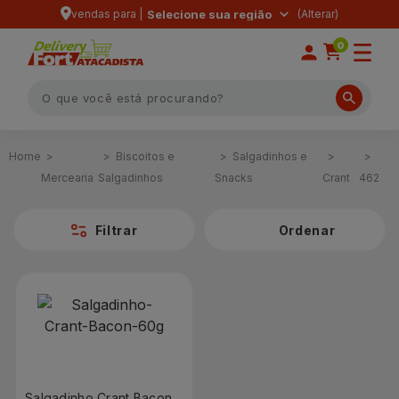
vendas para |
Selecione sua região
0
Biscoitos e
Salgadinhos e
Mercearia
Salgadinhos
Snacks
Crant
462
Filtrar
Salgadinho Crant Bacon