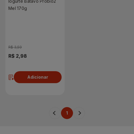
Iogurte Batavo Probio2
Mel 170g
R$ 3,59
R$ 2,98
Adicionar
1