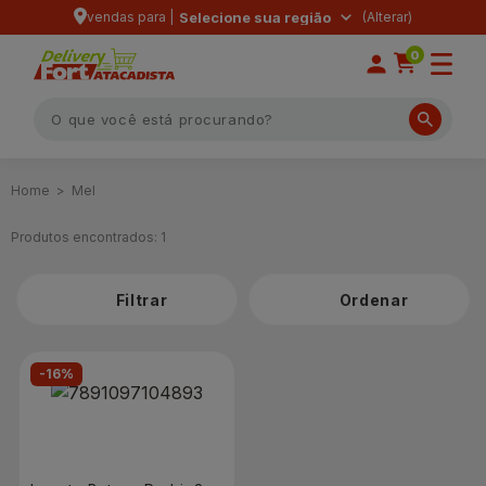
vendas para |
Selecione sua região
0
Mel
Produtos encontrados:
1
Filtrar
-16%