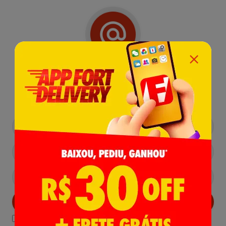
Receba nossas
Novidades
,
Lançamentos e Promoções!
Cadastrar
Declaro estar ciente das
Politicas de Privacidade.