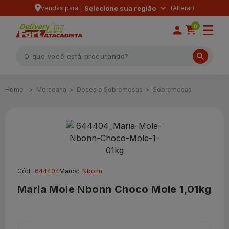
vendas para |
Selecione sua região
0
Mercearia
Doces e Sobremesas
Sobremesas
Cód:
644404
Marca:
Nbonn
Maria Mole Nbonn Choco Mole 1,01kg