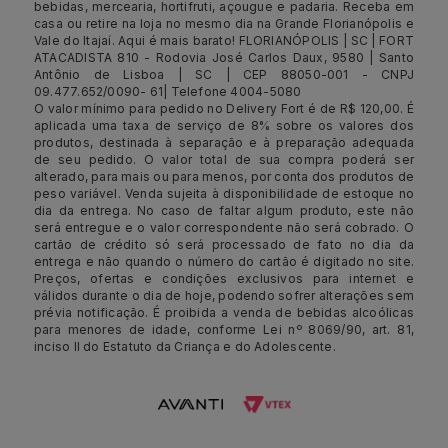
bebidas, mercearia, hortifruti, açougue e padaria. Receba em
casa ou retire na loja no mesmo dia na Grande Florianópolis e
Vale do Itajaí. Aqui é mais barato! FLORIANÓPOLIS | SC | FORT
ATACADISTA 810 - Rodovia José Carlos Daux, 9580 | Santo
Antônio de Lisboa | SC | CEP 88050-001 - CNPJ
09.477.652/0090- 61| Telefone 4004-5080
O valor mínimo para pedido no Delivery Fort é de R$ 120,00. É
aplicada uma taxa de serviço de 8% sobre os valores dos
produtos, destinada à separação e à preparação adequada
de seu pedido. O valor total de sua compra poderá ser
alterado, para mais ou para menos, por conta dos produtos de
peso variável. Venda sujeita à disponibilidade de estoque no
dia da entrega. No caso de faltar algum produto, este não
será entregue e o valor correspondente não será cobrado. O
cartão de crédito só será processado de fato no dia da
entrega e não quando o número do cartão é digitado no site.
Preços, ofertas e condições exclusivos para internet e
válidos durante o dia de hoje, podendo sofrer alterações sem
prévia notificação. É proibida a venda de bebidas alcoólicas
para menores de idade, conforme Lei nº 8069/90, art. 81,
inciso II do Estatuto da Criança e do Adolescente.