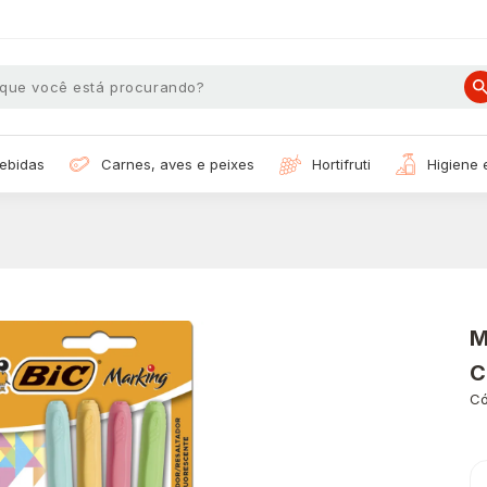
bebidas
carnes, aves e peixes
hortifruti
higiene
M
C
Có