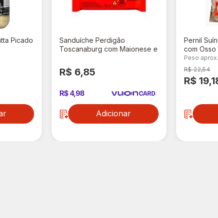
atta Picado
Sanduíche Perdigão
Pernil Suí
Toscanaburg com Maionese e
com Osso 
Bacon 145g
Peso aprox.
R$ 22,54
R$ 6,85
R$ 19,1
R$ 4,98
ar
Adicionar