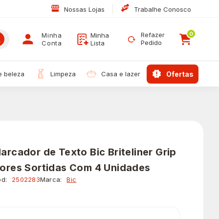
|
Nossas Lojas
Trabalhe Conosco
0
Refazer
Minha
Minha
Pedido
Conta
Lista
 e beleza
limpeza
casa e lazer
ofertas
arcador de Texto Bic Briteliner Grip
ores Sortidas Com 4 Unidades
d:
2502283
Marca:
Bic