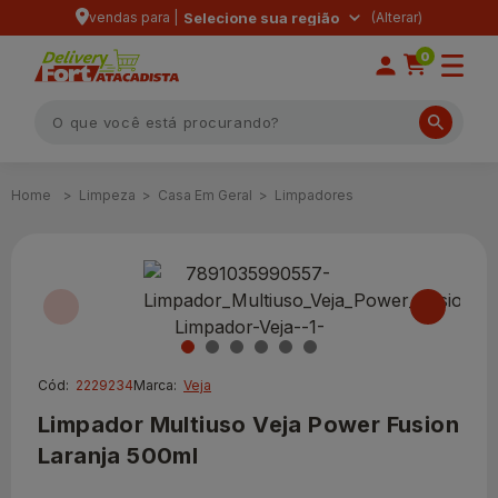
vendas para |
Selecione sua região
0
Limpeza
Casa Em Geral
Limpadores
Cód:
2229234
Marca:
Veja
Limpador Multiuso Veja Power Fusion
Laranja 500ml