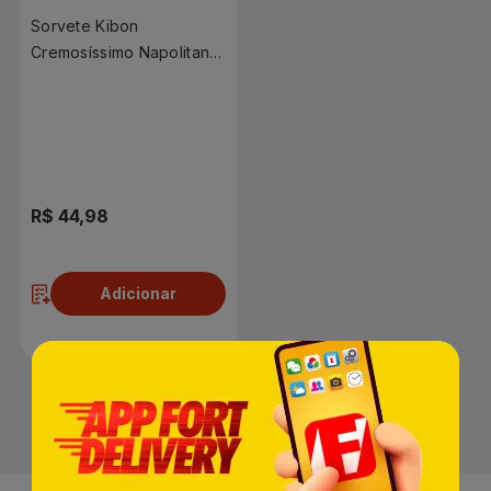
Sorvete Kibon
Cremosíssimo Napolitano
Especial 2 Litros
R$ 44,98
Adicionar
1