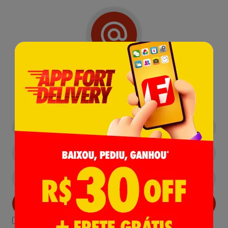
Receba nossas
Novidades
,
Lançamentos e Promoções!
Cadastrar
Declaro estar ciente das
Politicas de Privacidade.