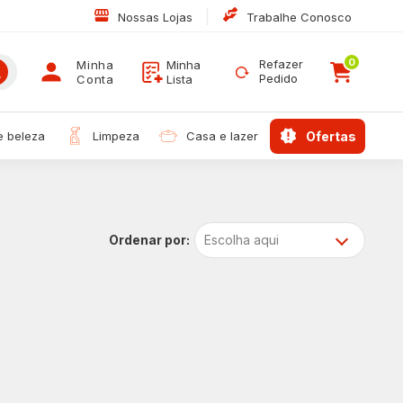
|
Nossas Lojas
Trabalhe Conosco
0
Refazer
Minha
Minha
Pedido
Conta
Lista
 e beleza
limpeza
casa e lazer
ofertas
Escolha aqui