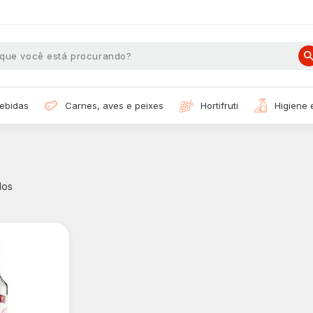
bebidas
carnes, aves e peixes
hortifruti
higiene
dos