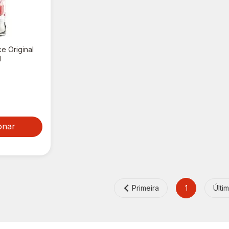
e Original
l
onar
Primeira
1
Últi