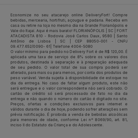
Economize no seu atacarejo online DeliveryFort! Compre
bebidas, mercearia, hortifruti, açougue e padaria. Receba em
casa ou retire na loja no mesmo dia na Grande Florianópolis e
Vale do Itajaí. Aqui é mais barato! FLORIANÓPOLIS | SC | FORT
ATACADISTA 810 - Rodovia José Carlos Daux, 9580 | Santo
Antônio de Lisboa | SC | CEP 88050-001 - CNPJ
09.477.652/0090- 61| Telefone 4004-5080
O valor mínimo para pedido no Delivery Fort é de R$ 120,00. É
aplicada uma taxa de serviço de 8% sobre os valores dos
produtos, destinada à separação e à preparação adequada
de seu pedido. O valor total de sua compra poderá ser
alterado, para mais ou para menos, por conta dos produtos de
peso variável. Venda sujeita à disponibilidade de estoque no
dia da entrega. No caso de faltar algum produto, este não
será entregue e o valor correspondente não será cobrado. O
cartão de crédito só será processado de fato no dia da
entrega e não quando o número do cartão é digitado no site.
Preços, ofertas e condições exclusivos para internet e
válidos durante o dia de hoje, podendo sofrer alterações sem
prévia notificação. É proibida a venda de bebidas alcoólicas
para menores de idade, conforme Lei nº 8069/90, art. 81,
inciso II do Estatuto da Criança e do Adolescente.