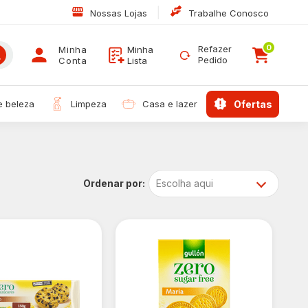
|
Nossas Lojas
Trabalhe Conosco
0
Refazer
Minha
Minha
Pedido
Conta
Lista
 e beleza
limpeza
casa e lazer
ofertas
Escolha aqui