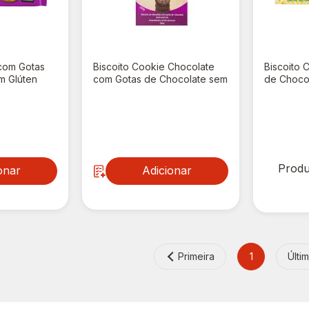
 com Gotas
Biscoito Cookie Chocolate
Biscoito 
m Glúten
com Gotas de Chocolate sem
de Choco
Glúten Gullón 200g
Gullón 15
R$ 26,90
R$ 0,
Produ
onar
Adicionar
Primeira
1
Últi