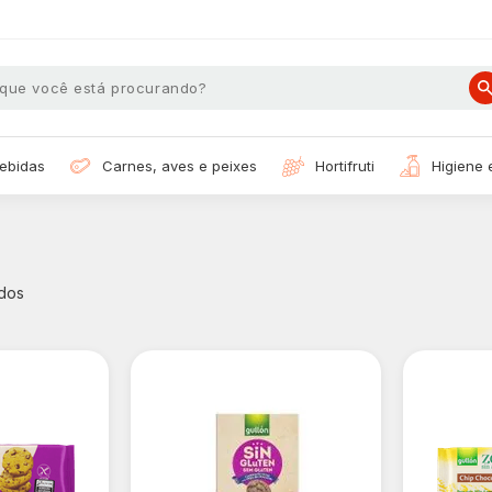
bebidas
carnes, aves e peixes
hortifruti
higiene
dos