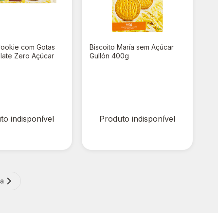
Cookie com Gotas
Biscoito María sem Açúcar
late Zero Açúcar
Gullón 400g
0g
00
R$ 0,00
to indisponível
Produto indisponível
ma