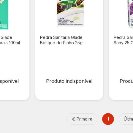
r Glade
Pedra Sanitária Glade
Pedra San
rais 100ml
Bosque de Pinho 25g
Sany 25 
R$ 0,00
R$ 0,
isponível
Produto indisponível
Produ
Primeira
1
Últi