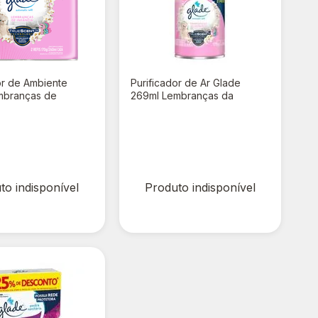
or de Ambiente
Purificador de Ar Glade
mbranças de
269ml Lembranças da
260ml com 2
Infância
00
R$ 0,00
to indisponível
Produto indisponível