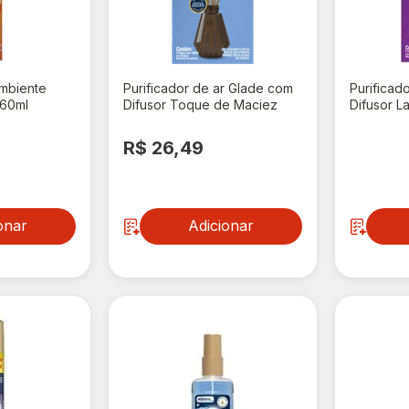
mbiente
Purificador de ar Glade com
Purificad
360ml
Difusor Toque de Maciez
Difusor L
100ml
R$ 26,49
R$ 26
onar
Adicionar