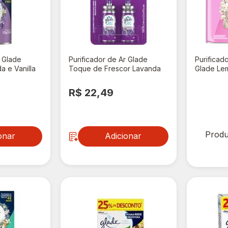
r Glade
Purificador de Ar Glade
Purificad
a e Vanilla
Toque de Frescor Lavanda
Glade Le
a Especial
Refil 12ml Com 2 Unidades
Infância 
Unidades
R$ 22,49
R$ 0,
Produ
onar
Adicionar