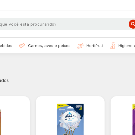
bebidas
carnes, aves e peixes
hortifruti
higiene
ados