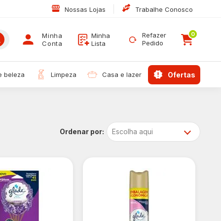
|
Nossas Lojas
Trabalhe Conosco
0
Refazer
Minha
Minha
Pedido
Conta
Lista
 e beleza
limpeza
casa e lazer
ofertas
Escolha aqui