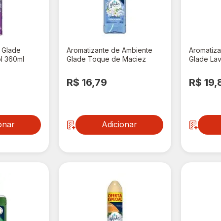
r Glade
Aromatizante de Ambiente
Aromatiz
l 360ml
Glade Toque de Maciez
Glade La
ômica
Spray 120ml
R$ 16,79
R$ 19,
onar
Adicionar