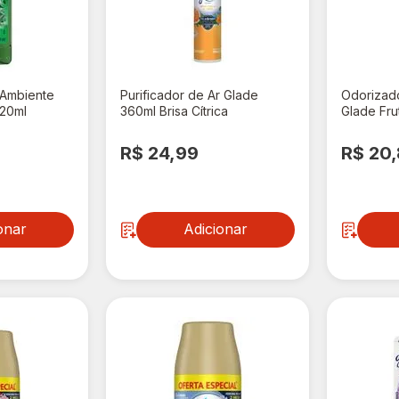
 Ambiente
Purificador de Ar Glade
Odorizad
120ml
360ml Brisa Cítrica
Glade Fru
Econômico
Aerossol
R$ 24,99
R$ 20
onar
Adicionar