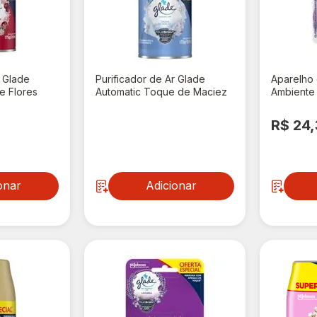
r Glade
Purificador de Ar Glade
Aparelho
e Flores
Automatic Toque de Maciez
Ambiente
69ml
Refil 269ml 20% de
Toque de 
Desconto
Oferta Es
R$ 37,90
R$ 24,
onar
Adicionar