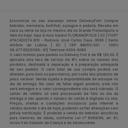
Economize no seu atacarejo online DeliveryFort! Compre
bebidas, mercearia, hortifruti, açougue e padaria. Receba em
casa ou retire na loja no mesmo dia na Grande Florianópolis e
Vale do Itajaí. Aqui é mais barato! FLORIANÓPOLIS | SC | FORT
ATACADISTA 810 - Rodovia José Carlos Daux, 9580 | Santo
Antônio de Lisboa | SC | CEP 88050-001 - CNPJ
09.477.652/0090- 61| Telefone 4004-5080
O valor mínimo para pedido no Delivery Fort é de R$ 120,00. É
aplicada uma taxa de serviço de 8% sobre os valores dos
produtos, destinada à separação e à preparação adequada
de seu pedido. O valor total de sua compra poderá ser
alterado, para mais ou para menos, por conta dos produtos de
peso variável. Venda sujeita à disponibilidade de estoque no
dia da entrega. No caso de faltar algum produto, este não
será entregue e o valor correspondente não será cobrado. O
cartão de crédito só será processado de fato no dia da
entrega e não quando o número do cartão é digitado no site.
Preços, ofertas e condições exclusivos para internet e
válidos durante o dia de hoje, podendo sofrer alterações sem
prévia notificação. É proibida a venda de bebidas alcoólicas
para menores de idade, conforme Lei nº 8069/90, art. 81,
inciso II do Estatuto da Criança e do Adolescente.