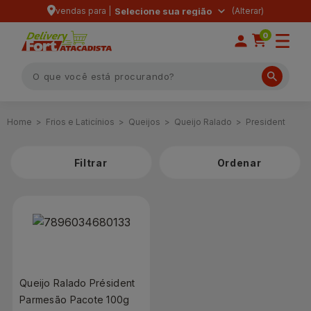
vendas para |
Selecione sua região
0
Frios e Laticínios
Queijos
Queijo Ralado
President
Filtrar
Queijo Ralado Président
Parmesão Pacote 100g