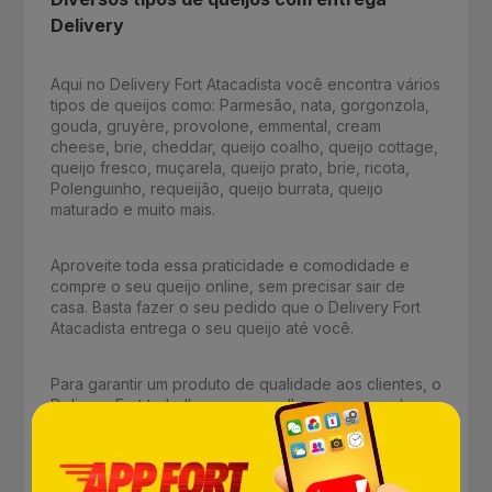
Delivery
Aqui no Delivery Fort Atacadista você encontra vários
tipos de queijos como: Parmesão, nata, gorgonzola,
gouda, gruyère, provolone, emmental, cream
cheese, brie, cheddar, queijo coalho, queijo cottage,
queijo fresco, muçarela, queijo prato, brie, ricota,
Polenguinho, requeijão, queijo burrata, queijo
maturado e muito mais.
Aproveite toda essa praticidade e comodidade e
compre o seu queijo online, sem precisar sair de
casa. Basta fazer o seu pedido que o Delivery Fort
Atacadista entrega o seu queijo até você.
Para garantir um produto de qualidade aos clientes, o
Delivery Fort trabalha com as melhores marcas de
queijos como: Nootz, Quatá, Danubio, President,
Frimesa, Tirolez, Casa do Queijo, Gran Mestri,
Parmèzzo, Catupiry, Sul Minas, entre outras.