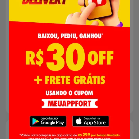
Mini Bombons Flormel
Bananada Cremosa
Banana Zero Açúcar 60g
Flormel Zero Açúcar 66g
R$ 0,00
R$ 0,00
Produto indisponível
Produto indisponível