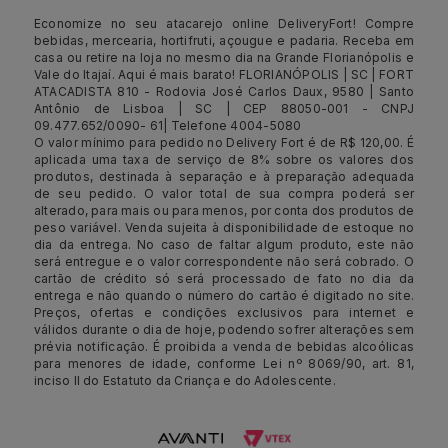
Economize no seu atacarejo online DeliveryFort! Compre
bebidas, mercearia, hortifruti, açougue e padaria. Receba em
casa ou retire na loja no mesmo dia na Grande Florianópolis e
Vale do Itajaí. Aqui é mais barato! FLORIANÓPOLIS | SC | FORT
ATACADISTA 810 - Rodovia José Carlos Daux, 9580 | Santo
Antônio de Lisboa | SC | CEP 88050-001 - CNPJ
09.477.652/0090- 61| Telefone 4004-5080
O valor mínimo para pedido no Delivery Fort é de R$ 120,00. É
aplicada uma taxa de serviço de 8% sobre os valores dos
produtos, destinada à separação e à preparação adequada
de seu pedido. O valor total de sua compra poderá ser
alterado, para mais ou para menos, por conta dos produtos de
peso variável. Venda sujeita à disponibilidade de estoque no
dia da entrega. No caso de faltar algum produto, este não
será entregue e o valor correspondente não será cobrado. O
cartão de crédito só será processado de fato no dia da
entrega e não quando o número do cartão é digitado no site.
Preços, ofertas e condições exclusivos para internet e
válidos durante o dia de hoje, podendo sofrer alterações sem
prévia notificação. É proibida a venda de bebidas alcoólicas
para menores de idade, conforme Lei nº 8069/90, art. 81,
inciso II do Estatuto da Criança e do Adolescente.