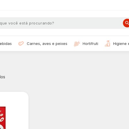
bebidas
carnes, aves e peixes
hortifruti
higiene
dos