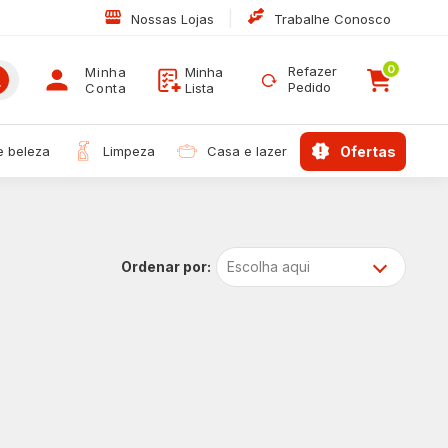
|
Nossas Lojas
Trabalhe Conosco
0
Refazer
Minha
Minha
Pedido
Conta
Lista
 e beleza
limpeza
casa e lazer
ofertas
Escolha aqui