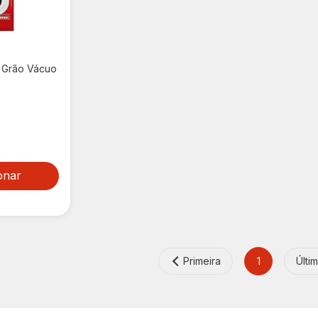
o Grão Vácuo
onar
Primeira
1
Últi