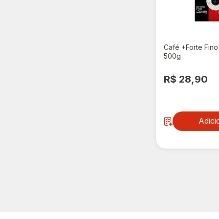
Café +Forte Fin
500g
R$ 28,90
Adici