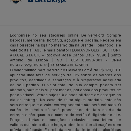
Economize no seu atacarejo online DeliveryFort! Compre
bebidas, mercearia, hortifruti, açougue e padaria. Receba em
casa ou retire na loja no mesmo dia na Grande Florianópolis e
Vale do Itajaí. Aqui é mais barato! FLORIANÓPOLIS | SC | FORT
ATACADISTA 810 - Rodovia José Carlos Daux, 9580 | Santo
Antônio de Lisboa | SC | CEP 88050-001 - CNPJ
09.477.652/0090- 61| Telefone 4004-5080
O valor mínimo para pedido no Delivery Fort é de R$ 120,00. É
aplicada uma taxa de serviço de 8% sobre os valores dos
produtos, destinada à separação e à preparação adequada
de seu pedido. O valor total de sua compra poderá ser
alterado, para mais ou para menos, por conta dos produtos de
peso variável. Venda sujeita à disponibilidade de estoque no
dia da entrega. No caso de faltar algum produto, este não
será entregue e o valor correspondente não será cobrado. O
cartão de crédito só será processado de fato no dia da
entrega e não quando o número do cartão é digitado no site.
Preços, ofertas e condições exclusivos para internet e
válidos durante o dia de hoje, podendo sofrer alterações sem
prévia notificação. É proibida a venda de bebidas alcoólicas