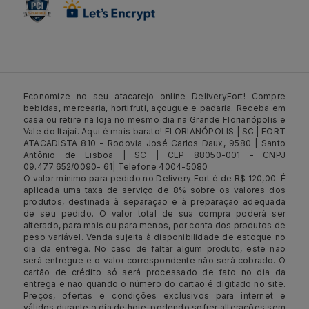
Economize no seu atacarejo online DeliveryFort! Compre
bebidas, mercearia, hortifruti, açougue e padaria. Receba em
casa ou retire na loja no mesmo dia na Grande Florianópolis e
Vale do Itajaí. Aqui é mais barato! FLORIANÓPOLIS | SC | FORT
ATACADISTA 810 - Rodovia José Carlos Daux, 9580 | Santo
Antônio de Lisboa | SC | CEP 88050-001 - CNPJ
09.477.652/0090- 61| Telefone 4004-5080
O valor mínimo para pedido no Delivery Fort é de R$ 120,00. É
aplicada uma taxa de serviço de 8% sobre os valores dos
produtos, destinada à separação e à preparação adequada
de seu pedido. O valor total de sua compra poderá ser
alterado, para mais ou para menos, por conta dos produtos de
peso variável. Venda sujeita à disponibilidade de estoque no
dia da entrega. No caso de faltar algum produto, este não
será entregue e o valor correspondente não será cobrado. O
cartão de crédito só será processado de fato no dia da
entrega e não quando o número do cartão é digitado no site.
Preços, ofertas e condições exclusivos para internet e
válidos durante o dia de hoje, podendo sofrer alterações sem