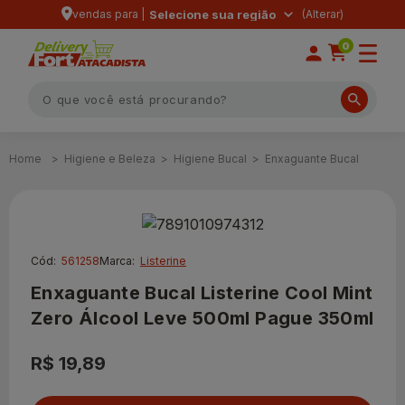
vendas para |
Selecione sua região
0
Higiene e Beleza
Higiene Bucal
Enxaguante Bucal
Cód:
561258
Marca:
Listerine
Enxaguante Bucal Listerine Cool Mint
Zero Álcool Leve 500ml Pague 350ml
R$ 19,89