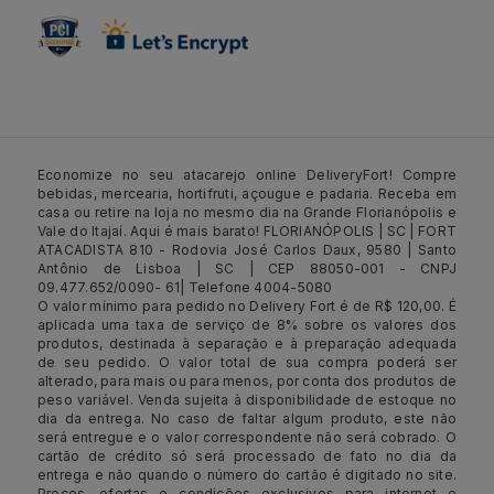
Economize no seu atacarejo online DeliveryFort! Compre
bebidas, mercearia, hortifruti, açougue e padaria. Receba em
casa ou retire na loja no mesmo dia na Grande Florianópolis e
Vale do Itajaí. Aqui é mais barato! FLORIANÓPOLIS | SC | FORT
ATACADISTA 810 - Rodovia José Carlos Daux, 9580 | Santo
Antônio de Lisboa | SC | CEP 88050-001 - CNPJ
09.477.652/0090- 61| Telefone 4004-5080
O valor mínimo para pedido no Delivery Fort é de R$ 120,00. É
aplicada uma taxa de serviço de 8% sobre os valores dos
produtos, destinada à separação e à preparação adequada
de seu pedido. O valor total de sua compra poderá ser
alterado, para mais ou para menos, por conta dos produtos de
peso variável. Venda sujeita à disponibilidade de estoque no
dia da entrega. No caso de faltar algum produto, este não
será entregue e o valor correspondente não será cobrado. O
cartão de crédito só será processado de fato no dia da
entrega e não quando o número do cartão é digitado no site.
Preços, ofertas e condições exclusivos para internet e