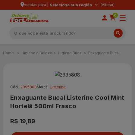
vendas para |
Selecione sua região
0
Higiene e Beleza
Higiene Bucal
Enxaguante Bucal
Cód:
2995808
Marca:
Listerine
Enxaguante Bucal Listerine Cool Mint
Hortelã 500ml Frasco
R$ 19,89