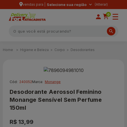
vendas para |
Selecione sua região
0
Higiene e Beleza
Corpo
Desodorantes
Cód:
240052
Marca:
Monange
Desodorante Aerossol Feminino
Monange Sensível Sem Perfume
150ml
R$ 13,99