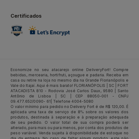
Certificados
Economize no seu atacarejo online DeliveryFort! Compre
bebidas, mercearia, hortifruti, açougue e padaria. Receba em
casa ou retire na loja no mesmo dia na Grande Florianópolis e
Vale do Itajaí. Aqui é mais barato! FLORIANÓPOLIS | SC | FORT
ATACADISTA 810 - Rodovia José Carlos Daux, 9580 | Santo
Antônio de Lisboa | SC | CEP 88050-001 - CNPJ
09.477.652/0090- 61| Telefone 4004-5080
O valor mínimo para pedido no Delivery Fort é de R$ 120,00. É
aplicada uma taxa de serviço de 8% sobre os valores dos
produtos, destinada à separação e à preparação adequada
de seu pedido. O valor total de sua compra poderá ser
alterado, para mais ou para menos, por conta dos produtos de
peso variável. Venda sujeita à disponibilidade de estoque no
dia da entrega. No caso de faltar algum produto, este não