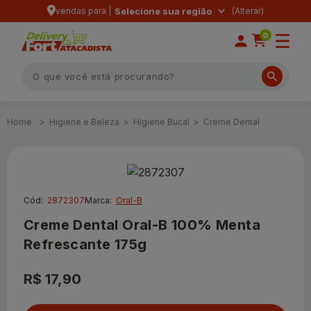
vendas para |
Selecione sua região
0
Higiene e Beleza
Higiene Bucal
Creme Dental
Cód:
2872307
Marca:
Oral-B
Creme Dental Oral-B 100% Menta
Refrescante 175g
R$ 17,90