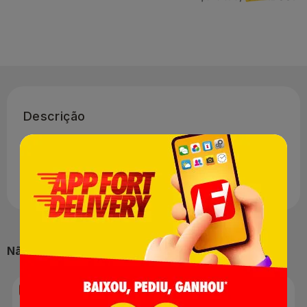
Descrição
Experimente o Novo Colgate Total 12 Anti Tártaro, uma nova
fórmula com micropartículas que limpam e combatem a
formação de tártaro e oferecem 12 horas de proteção ativa
contra bactérias.
Não perca nossas ofertas:
-6%