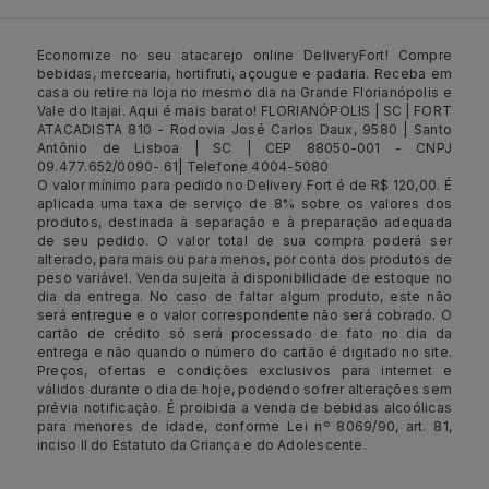
Economize no seu atacarejo online DeliveryFort! Compre
bebidas, mercearia, hortifruti, açougue e padaria. Receba em
casa ou retire na loja no mesmo dia na Grande Florianópolis e
Vale do Itajaí. Aqui é mais barato! FLORIANÓPOLIS | SC | FORT
ATACADISTA 810 - Rodovia José Carlos Daux, 9580 | Santo
Antônio de Lisboa | SC | CEP 88050-001 - CNPJ
09.477.652/0090- 61| Telefone 4004-5080
O valor mínimo para pedido no Delivery Fort é de R$ 120,00. É
aplicada uma taxa de serviço de 8% sobre os valores dos
produtos, destinada à separação e à preparação adequada
de seu pedido. O valor total de sua compra poderá ser
alterado, para mais ou para menos, por conta dos produtos de
peso variável. Venda sujeita à disponibilidade de estoque no
dia da entrega. No caso de faltar algum produto, este não
será entregue e o valor correspondente não será cobrado. O
cartão de crédito só será processado de fato no dia da
entrega e não quando o número do cartão é digitado no site.
Preços, ofertas e condições exclusivos para internet e
válidos durante o dia de hoje, podendo sofrer alterações sem
prévia notificação. É proibida a venda de bebidas alcoólicas
para menores de idade, conforme Lei nº 8069/90, art. 81,
inciso II do Estatuto da Criança e do Adolescente.