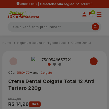
vendas para |
Selecione sua região
0
Higiene e Beleza
Higiene Bucal
Creme Dental
Cód:
2580470
Marca:
Colgate
Creme Dental Colgate Total 12 Anti
Tartaro 220g
R$ 22,99
R$ 14,99
-34%