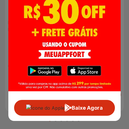
Desodorante Aerosol
Monange Frutas
Mop Alklin Abrasivo
Vermelhas 200ml
R$ 14,89
R$ 13,99
R$ 24,90
Adicionar
Adicionar
Baixe Agora