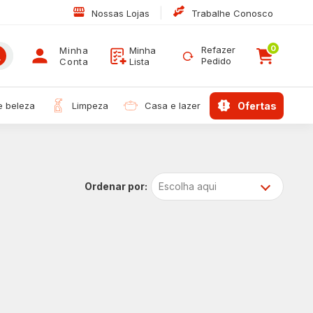
|
Nossas Lojas
Trabalhe Conosco
0
Refazer
Minha
Minha
Pedido
Conta
Lista
 e beleza
limpeza
casa e lazer
ofertas
Escolha aqui