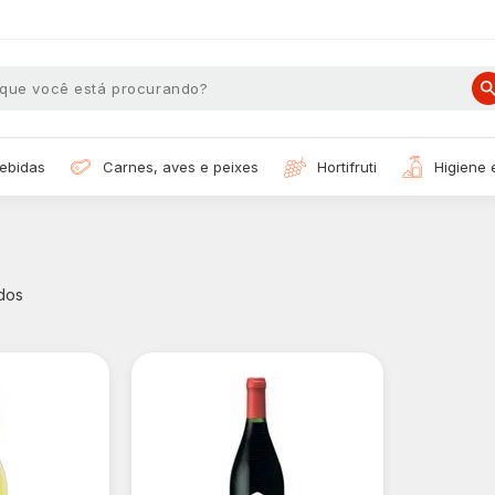
bebidas
carnes, aves e peixes
hortifruti
higiene
dos