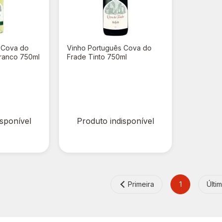
 Cova do
Vinho Português Cova do
ranco 750ml
Frade Tinto 750ml
R$ 0,00
R$ 37,90
isponível
Produto indisponível
Primeira
1
Últi