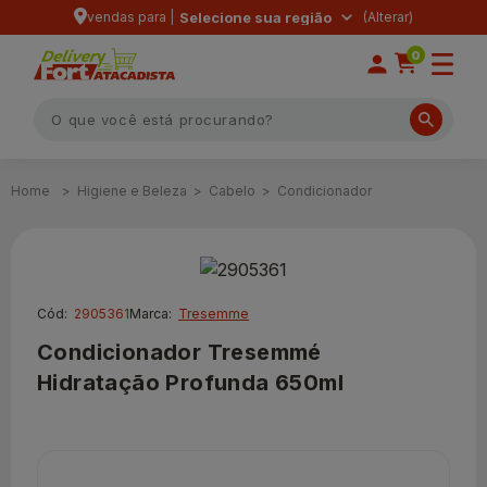
vendas para |
Selecione sua região
0
Higiene e Beleza
Cabelo
Condicionador
Cód:
2905361
Marca:
Tresemme
Condicionador Tresemmé
Hidratação Profunda 650ml