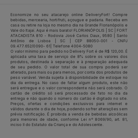
Economize no seu atacarejo online DeliveryFort! Compre
bebidas, mercearia, hortifruti, açougue e padaria. Receba em
casa ou retire na loja no mesmo dia na Grande Florianópolis e
Vale do Itajaí. Aqui é mais barato! FLORIANÓPOLIS | SC | FORT
ATACADISTA 810 - Rodovia José Carlos Daux, 9580 | Santo
Antônio de Lisboa | SC | CEP 88050-001 - CNPJ
09.477.652/0090- 61| Telefone 4004-5080
O valor mínimo para pedido no Delivery Fort é de R$ 120,00. É
aplicada uma taxa de serviço de 8% sobre os valores dos
produtos, destinada à separação e à preparação adequada
de seu pedido. O valor total de sua compra poderá ser
alterado, para mais ou para menos, por conta dos produtos de
peso variável. Venda sujeita à disponibilidade de estoque no
dia da entrega. No caso de faltar algum produto, este não
será entregue e o valor correspondente não será cobrado. O
cartão de crédito só será processado de fato no dia da
entrega e não quando o número do cartão é digitado no site.
Preços, ofertas e condições exclusivos para internet e
válidos durante o dia de hoje, podendo sofrer alterações sem
prévia notificação. É proibida a venda de bebidas alcoólicas
para menores de idade, conforme Lei nº 8069/90, art. 81,
inciso II do Estatuto da Criança e do Adolescente.