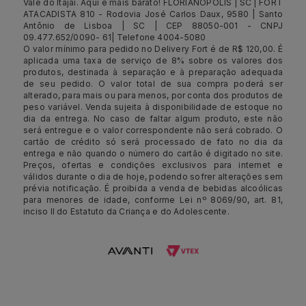
Vale do Itajaí. Aqui é mais barato! FLORIANÓPOLIS | SC | FORT
ATACADISTA 810 - Rodovia José Carlos Daux, 9580 | Santo
Antônio de Lisboa | SC | CEP 88050-001 - CNPJ
09.477.652/0090- 61| Telefone 4004-5080
O valor mínimo para pedido no Delivery Fort é de R$ 120,00. É
aplicada uma taxa de serviço de 8% sobre os valores dos
produtos, destinada à separação e à preparação adequada
de seu pedido. O valor total de sua compra poderá ser
alterado, para mais ou para menos, por conta dos produtos de
peso variável. Venda sujeita à disponibilidade de estoque no
dia da entrega. No caso de faltar algum produto, este não
será entregue e o valor correspondente não será cobrado. O
cartão de crédito só será processado de fato no dia da
entrega e não quando o número do cartão é digitado no site.
Preços, ofertas e condições exclusivos para internet e
válidos durante o dia de hoje, podendo sofrer alterações sem
prévia notificação. É proibida a venda de bebidas alcoólicas
para menores de idade, conforme Lei nº 8069/90, art. 81,
inciso II do Estatuto da Criança e do Adolescente.