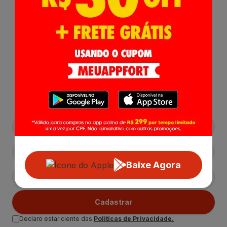
Receba nossas
Novidades
,
Lançamentos e Promoções!
Baixe Agora
Cadastrar
Declaro estar ciente das
Politicas de Privacidade.