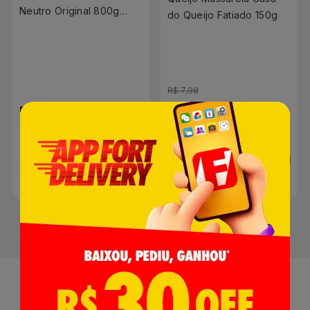
Neutro Original 800g
do Queijo Fatiado 150g
Com 5 Unidades
R$ 7,98
R$ 13,69
R$ 7,48
Adicionar
Adicionar