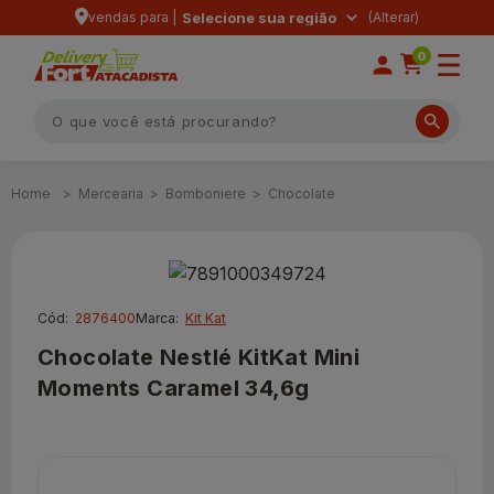
vendas para |
Selecione sua região
0
Mercearia
Bomboniere
Chocolate
Cód:
2876400
Marca:
Kit Kat
Chocolate Nestlé KitKat Mini
Moments Caramel 34,6g