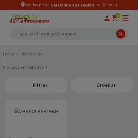
vendas para |
Selecione sua região
0
Chococandy
Produtos encontrados:
1
Filtrar