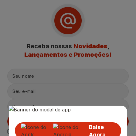
Receba nossas
Novidades
,
Lançamentos e Promoções!
Cadastrar
Baixe
Declaro estar ciente das
Politicas de Privacidade.
Agora