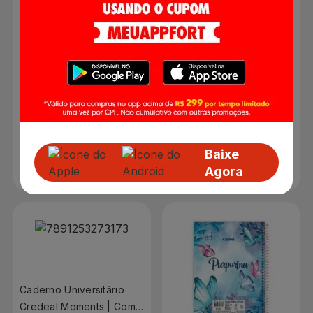
Escala Milimétrica Capa
Cores Sortidas Capa
Dura 60 Folhas
Dura 96 Folhas
R$ 0,00
R$ 0,00
Produto indisponível
Produto indisponível
Baixe
Agora
Caderno Universitário
Credeal Moments | Com