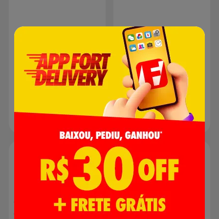
Colors | Com 1 Matéria e
Com 10 Matérias e 160
80 Folhas
Folhas
R$ 0,00
R$ 0,00
Produto indisponível
Produto indisponível
Caderno de Desenho e
Caderno Brochura
Cartografia Credeal
Credeal Lift Color 1/4