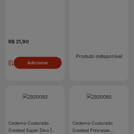
Feminino | Com 10
Fashion | Com 80 Folhas
Matérias e 160 Folhas
R$ 0,00
R$ 21,90
Produto indisponível
Adicionar
Caderno Costurado
Caderno Costurado
Credeal Super Dino |
Credeal Princesas