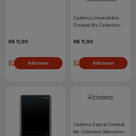
Masculino | Com 1 Matéria
e 80 Folhas
Caderno Universitário
Credeal My Collection
Feminino | Com 1 Matéria
e 80 Folhas
R$ 11,90
R$ 11,90
Adicionar
Adicionar
Caderno Espiral Credeal
My Collection Masculino