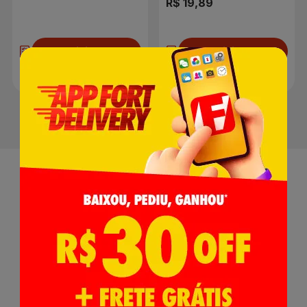
R$ 30,45
R$ 19,89
Adicionar
Adicionar
Receba nossas
Novidades
,