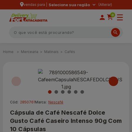
vendas para |
Selecione sua região
0
Mercearia
Matinais
Cafés
Cód:
2850761
Marca:
Nescafé
Cápsula de Café Nescafé Dolce
Gusto Café Caseiro Intenso 90g Com
10 Cápsulas