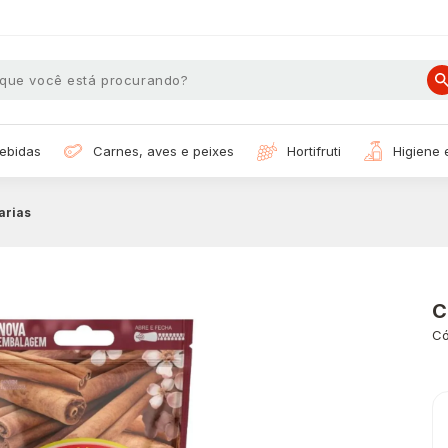
bebidas
carnes, aves e peixes
hortifruti
higiene
arias
C
Có