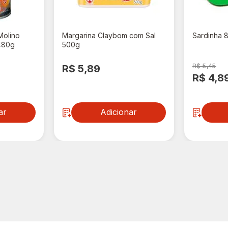
Molino
Margarina Claybom com Sal
Sardinha 
480g
500g
R$ 5,45
R$ 5,89
R$ 4,8
ar
Adicionar