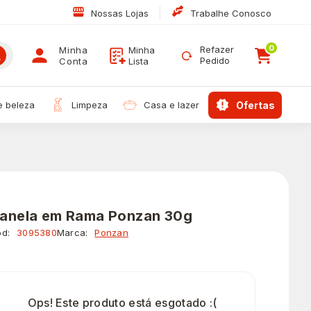
|
Nossas Lojas
Trabalhe Conosco
0
Refazer
Minha
Minha
Pedido
Conta
Lista
 e beleza
limpeza
casa e lazer
ofertas
anela em Rama Ponzan 30g
d:
3095380
Marca:
Ponzan
Ops! Este produto está esgotado :(