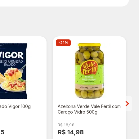
-21%
lado Vigor 100g
Azeitona Verde Vale Fértil com
Caroço Vidro 500g
R$ 18,98
95
R$ 14,98