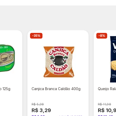
-35%
-8%
o 125g
Canjica Branca Caldão 400g
Queijo Ra
R$ 5,08
R$ 11,98
R$ 3,29
R$ 10,