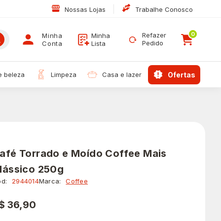
|
Nossas Lojas
Trabalhe Conosco
0
Refazer
Minha
Minha
Pedido
Conta
Lista
 e beleza
limpeza
casa e lazer
ofertas
afé Torrado e Moído Coffee Mais
lássico 250g
d:
2944014
Marca:
Coffee
$ 36,90