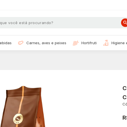
bebidas
carnes, aves e peixes
hortifruti
higiene
C
C
Có
R