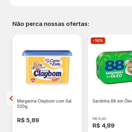
Não perca nossas ofertas:
-10%
Margarina Claybom com Sal
Sardinha 88 em Óle
500g
R$ 5,45
R$ 5,89
R$ 4,89