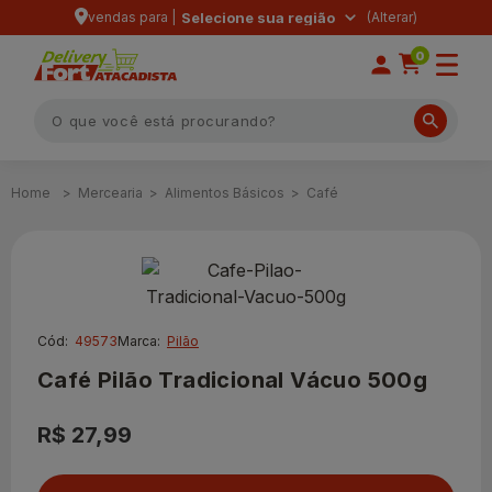
vendas para |
Selecione sua região
0
Mercearia
Alimentos Básicos
Café
Cód:
49573
Marca:
Pilão
Café Pilão Tradicional Vácuo 500g
R$ 27,99