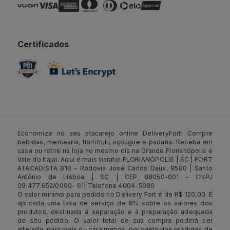
Certificados
Economize no seu atacarejo online DeliveryFort! Compre
bebidas, mercearia, hortifruti, açougue e padaria. Receba em
casa ou retire na loja no mesmo dia na Grande Florianópolis e
Vale do Itajaí. Aqui é mais barato! FLORIANÓPOLIS | SC | FORT
ATACADISTA 810 - Rodovia José Carlos Daux, 9580 | Santo
Antônio de Lisboa | SC | CEP 88050-001 - CNPJ
09.477.652/0090- 61| Telefone 4004-5080
O valor mínimo para pedido no Delivery Fort é de R$ 120,00. É
aplicada uma taxa de serviço de 8% sobre os valores dos
produtos, destinada à separação e à preparação adequada
de seu pedido. O valor total de sua compra poderá ser
alterado, para mais ou para menos, por conta dos produtos de