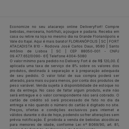
Economize no seu atacarejo online DeliveryFort! Compre
bebidas, mercearia, hortifruti, açougue e padaria. Receba em
casa ou retire na loja no mesmo dia na Grande Florianópolis e
Vale do Itajaí. Aqui é mais barato! FLORIANÓPOLIS | SC | FORT
ATACADISTA 810 - Rodovia José Carlos Daux, 9580 | Santo
Antônio de Lisboa | SC | CEP 88050-001 - CNPJ
09.477.652/0090- 61| Telefone 4004-5080
O valor mínimo para pedido no Delivery Fort é de R$ 120,00. É
aplicada uma taxa de serviço de 8% sobre os valores dos
produtos, destinada à separação e à preparação adequada
de seu pedido. O valor total de sua compra poderá ser
alterado, para mais ou para menos, por conta dos produtos de
peso variável. Venda sujeita à disponibilidade de estoque no
dia da entrega. No caso de faltar algum produto, este não
será entregue e o valor correspondente não será cobrado. O
cartão de crédito só será processado de fato no dia da
entrega e não quando o número do cartão é digitado no site.
Preços, ofertas e condições exclusivos para internet e
válidos durante o dia de hoje, podendo sofrer alterações sem
prévia notificação. É proibida a venda de bebidas alcoólicas
para menores de idade, conforme Lei nº 8069/90, art. 81,