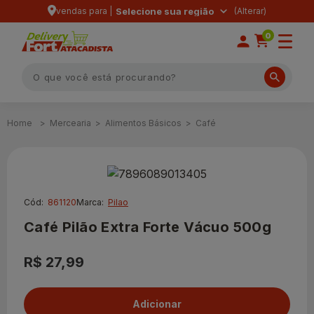
vendas para |
Selecione sua região
0
Mercearia
Alimentos Básicos
Café
Cód:
861120
Marca:
Pilao
Café Pilão Extra Forte Vácuo 500g
R$ 27,99