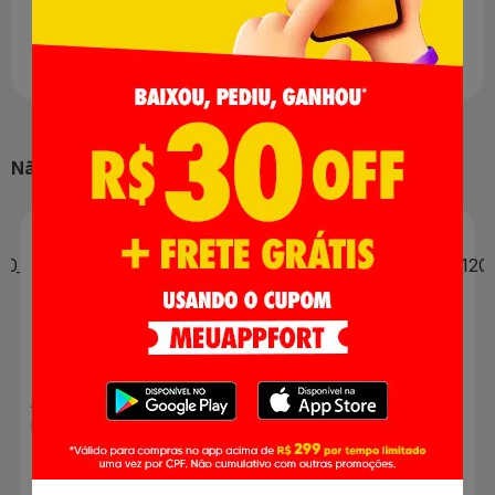
composição preserva o gosto apurado. Com aquele sabor de
coado em casa essa um, café quente antes e depois das
refeições sempre é uma boa opção!
Não perca nossas ofertas:
-29%
Shampoo Dove Cachos
Ativos com Biotina 370ml
Arroz Parboilizado Tio
Urbano Tipo 1 com 1kg