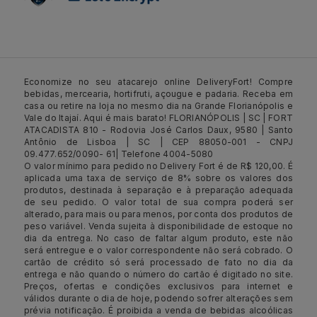
Economize no seu atacarejo online DeliveryFort! Compre
bebidas, mercearia, hortifruti, açougue e padaria. Receba em
casa ou retire na loja no mesmo dia na Grande Florianópolis e
Vale do Itajaí. Aqui é mais barato! FLORIANÓPOLIS | SC | FORT
ATACADISTA 810 - Rodovia José Carlos Daux, 9580 | Santo
Antônio de Lisboa | SC | CEP 88050-001 - CNPJ
09.477.652/0090- 61| Telefone 4004-5080
O valor mínimo para pedido no Delivery Fort é de R$ 120,00. É
aplicada uma taxa de serviço de 8% sobre os valores dos
produtos, destinada à separação e à preparação adequada
de seu pedido. O valor total de sua compra poderá ser
alterado, para mais ou para menos, por conta dos produtos de
peso variável. Venda sujeita à disponibilidade de estoque no
dia da entrega. No caso de faltar algum produto, este não
será entregue e o valor correspondente não será cobrado. O
cartão de crédito só será processado de fato no dia da
entrega e não quando o número do cartão é digitado no site.
Preços, ofertas e condições exclusivos para internet e
válidos durante o dia de hoje, podendo sofrer alterações sem
prévia notificação. É proibida a venda de bebidas alcoólicas