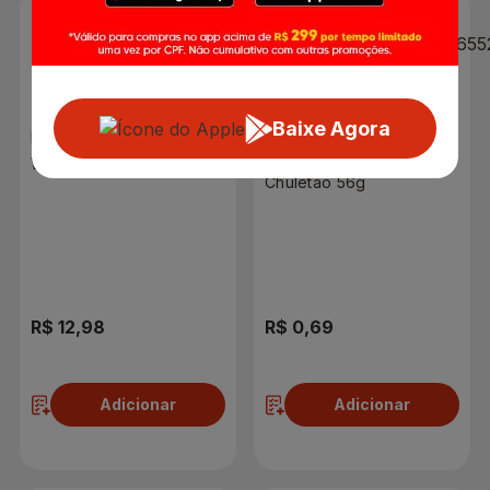
Baixe Agora
Pão de Hambúrguer
Hambúrguer Misto
Wickbold Do Forno
Chuletão 56g
Brioche 320g
R$ 12,98
R$ 0,69
Adicionar
Adicionar