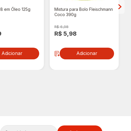
88 em Óleo 125g
Mistura para Bolo Fleischmann
Coco 390g
R$ 6,98
9
R$ 5,98
Adicionar
Adicionar