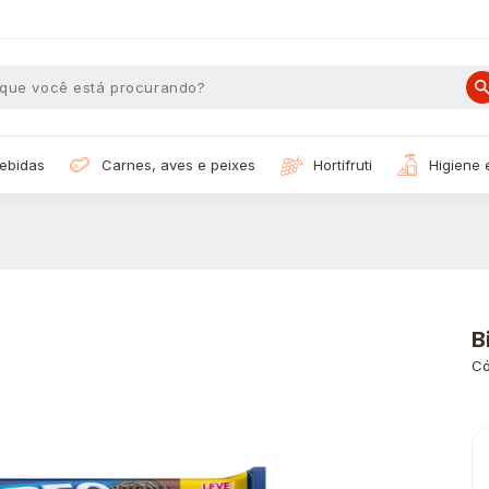
bebidas
carnes, aves e peixes
hortifruti
higiene
B
Có