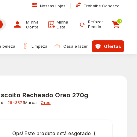
|
Nossas Lojas
Trabalhe Conosco
0
Refazer
Minha
Minha
Pedido
Conta
Lista
 e beleza
limpeza
casa e lazer
ofertas
iscoito Recheado Oreo 270g
d:
2643871
Marca:
Oreo
Ops! Este produto está esgotado :(