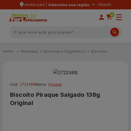
vendas para |
Selecione sua região
0
Mercearia
Biscoitos e Salgadinhos
Biscoitos
Cód:
2722488
Marca:
Piraque
Biscoito Piraque Salgado 138g
Original