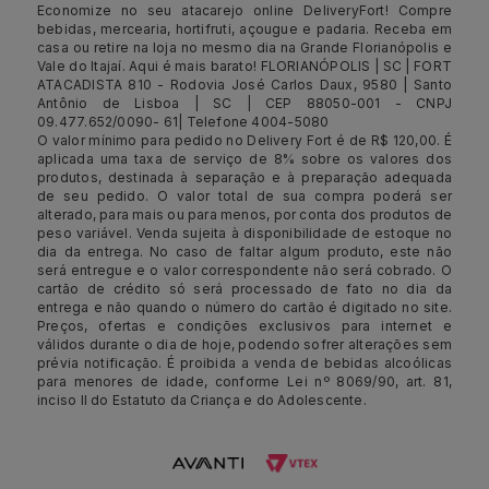
Economize no seu atacarejo online DeliveryFort! Compre
bebidas, mercearia, hortifruti, açougue e padaria. Receba em
casa ou retire na loja no mesmo dia na Grande Florianópolis e
Vale do Itajaí. Aqui é mais barato! FLORIANÓPOLIS | SC | FORT
ATACADISTA 810 - Rodovia José Carlos Daux, 9580 | Santo
Antônio de Lisboa | SC | CEP 88050-001 - CNPJ
09.477.652/0090- 61| Telefone 4004-5080
O valor mínimo para pedido no Delivery Fort é de R$ 120,00. É
aplicada uma taxa de serviço de 8% sobre os valores dos
produtos, destinada à separação e à preparação adequada
de seu pedido. O valor total de sua compra poderá ser
alterado, para mais ou para menos, por conta dos produtos de
peso variável. Venda sujeita à disponibilidade de estoque no
dia da entrega. No caso de faltar algum produto, este não
será entregue e o valor correspondente não será cobrado. O
cartão de crédito só será processado de fato no dia da
entrega e não quando o número do cartão é digitado no site.
Preços, ofertas e condições exclusivos para internet e
válidos durante o dia de hoje, podendo sofrer alterações sem
prévia notificação. É proibida a venda de bebidas alcoólicas
para menores de idade, conforme Lei nº 8069/90, art. 81,
inciso II do Estatuto da Criança e do Adolescente.