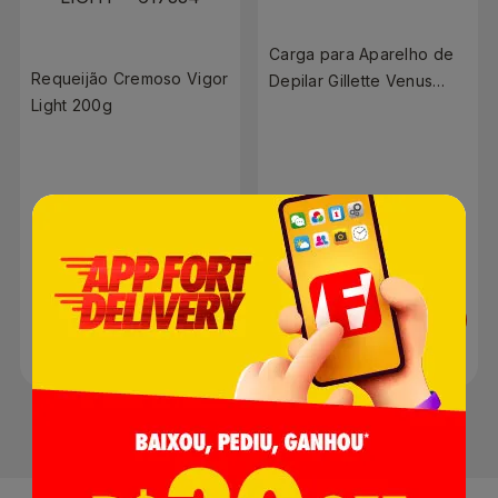
Carga para Aparelho de
Requeijão Cremoso Vigor
Depilar Gillette Venus
Light 200g
Pele Sensível 2 unidades
Refil
R$ 7,48
R$ 45,90
Adicionar
Adicionar