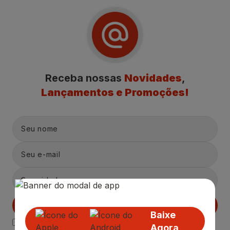
Receba nossas
Novidades
,
Lançamentos e Promoções!
Cadastrar
Baixe
Declaro estar ciente das
Politicas de Privacidade.
Agora