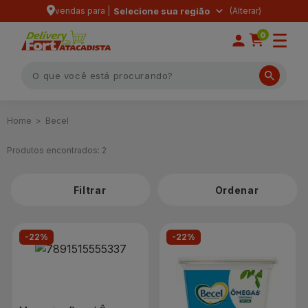
vendas para |
Selecione sua região
0
Becel
Produtos encontrados:
2
Filtrar
-22%
-22%