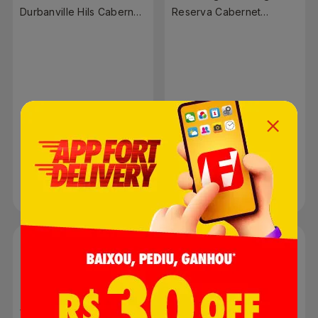
Durbanville Hils Cabernet
Reserva Cabernet
Sauvignon 750ml
Sauvignon Tinto 750ml
R$ 0,00
R$ 0,00
Produto indisponível
Produto indisponível
Vinho Chileno Casas Del
Vinho Argentino Penedo