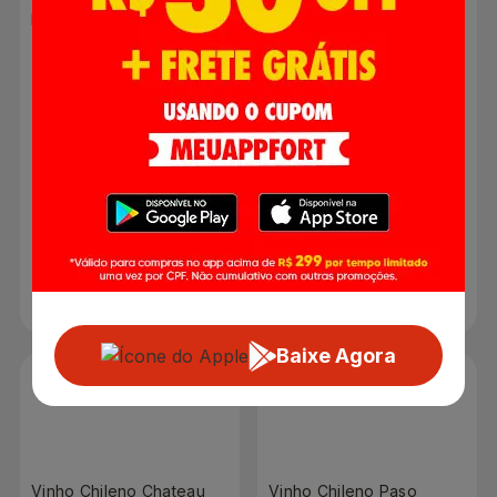
Bosque Gran Reserva
Borges Tinto Cabernet
Cabernet Sauvignon
Sauvignon 750ml
750ml
R$ 0,00
R$ 0,00
Produto indisponível
Produto indisponível
Baixe Agora
Vinho Chileno Chateau
Vinho Chileno Paso