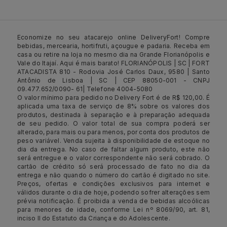
Economize no seu atacarejo online DeliveryFort! Compre
bebidas, mercearia, hortifruti, açougue e padaria. Receba em
casa ou retire na loja no mesmo dia na Grande Florianópolis e
Vale do Itajaí. Aqui é mais barato! FLORIANÓPOLIS | SC | FORT
ATACADISTA 810 - Rodovia José Carlos Daux, 9580 | Santo
Antônio de Lisboa | SC | CEP 88050-001 - CNPJ
09.477.652/0090- 61| Telefone 4004-5080
O valor mínimo para pedido no Delivery Fort é de R$ 120,00. É
aplicada uma taxa de serviço de 8% sobre os valores dos
produtos, destinada à separação e à preparação adequada
de seu pedido. O valor total de sua compra poderá ser
alterado, para mais ou para menos, por conta dos produtos de
peso variável. Venda sujeita à disponibilidade de estoque no
dia da entrega. No caso de faltar algum produto, este não
será entregue e o valor correspondente não será cobrado. O
cartão de crédito só será processado de fato no dia da
entrega e não quando o número do cartão é digitado no site.
Preços, ofertas e condições exclusivos para internet e
válidos durante o dia de hoje, podendo sofrer alterações sem
prévia notificação. É proibida a venda de bebidas alcoólicas
para menores de idade, conforme Lei nº 8069/90, art. 81,
inciso II do Estatuto da Criança e do Adolescente.