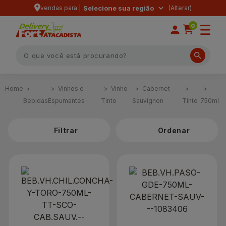
vendas para |
Selecione sua região
0
Vinhos e
Vinho
Cabernet
Bebidas
Espumantes
Tinto
Sauvignon
Tinto
750ml
Filtrar