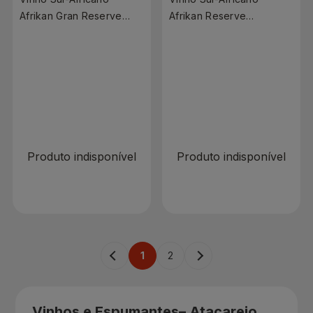
Afrikan Gran Reserve
Afrikan Reserve
Cabernet Sauvignon
Cabernet Sauvignon
750ml
750ml
R$ 0,00
R$ 0,00
R$ 169,90
R$ 39,90
Produto indisponível
Produto indisponível
1
2
Vinhos e Espumantes– Atacarejo