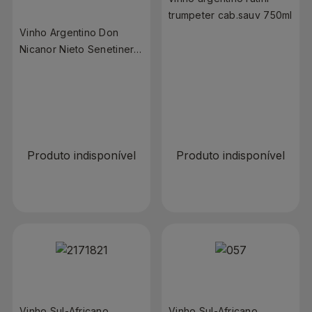
trumpeter cab.sauv 750ml
Vinho Argentino Don
Nicanor Nieto Senetiner
Cabernet Sauvignon
750ml
R$ 0,00
R$ 0,00
Produto indisponível
Produto indisponível
Vinho Sul-Africano
Vinho Sul-Africano