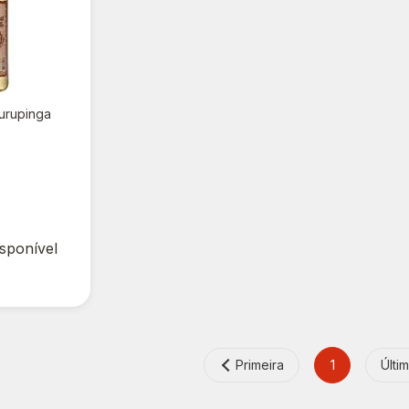
urupinga
isponível
Primeira
1
Últi