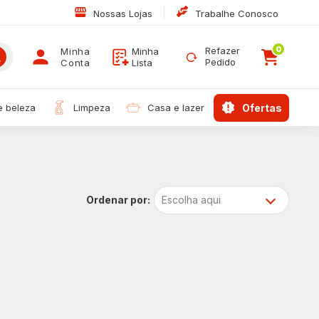
|
Nossas Lojas
Trabalhe Conosco
0
Refazer
Minha
Minha
Pedido
Conta
Lista
 e beleza
limpeza
casa e lazer
ofertas
Escolha aqui