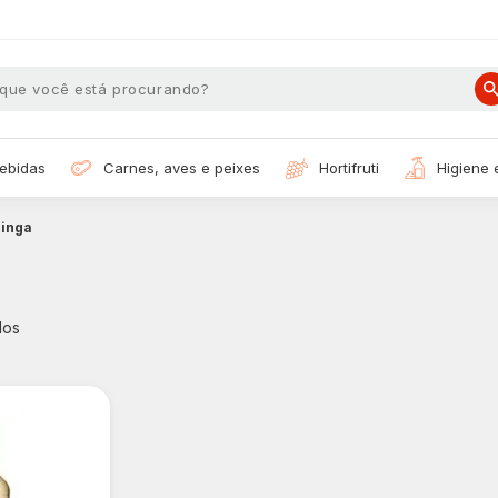
bebidas
carnes, aves e peixes
hortifruti
higiene
inga
dos