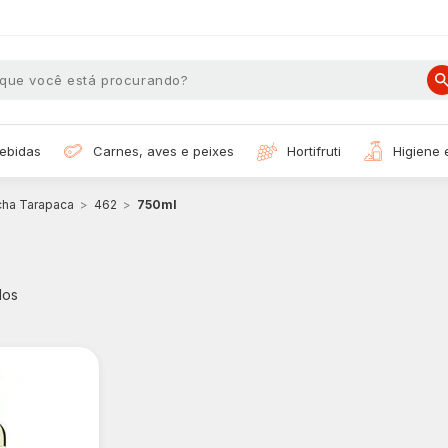
bebidas
carnes, aves e peixes
hortifruti
higiene
ha Tarapaca
462
750ml
dos