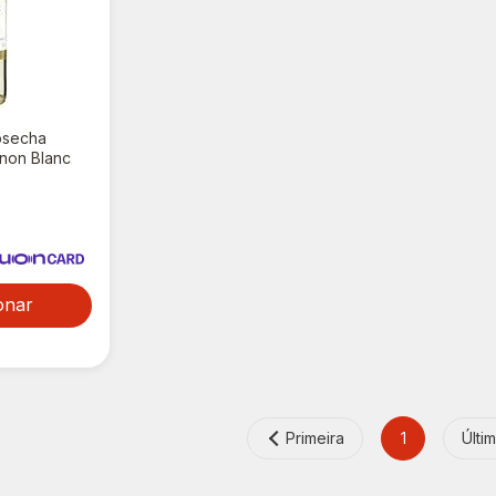
osecha
non Blanc
onar
Primeira
1
Últi