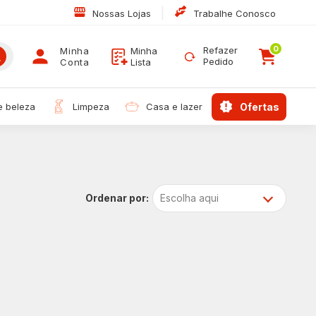
|
Nossas Lojas
Trabalhe Conosco
0
Refazer
Minha
Minha
Pedido
Conta
Lista
 e beleza
limpeza
casa e lazer
ofertas
Escolha aqui