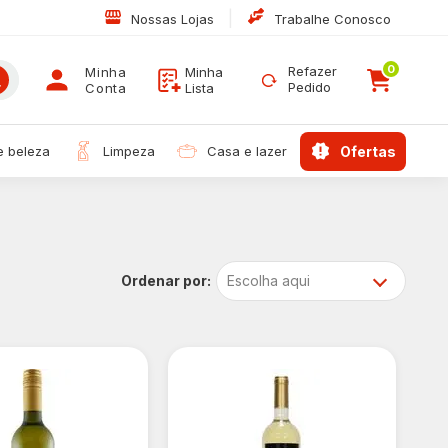
|
Nossas Lojas
Trabalhe Conosco
0
Refazer
Minha
Minha
Pedido
Conta
Lista
 e beleza
limpeza
casa e lazer
ofertas
Escolha aqui