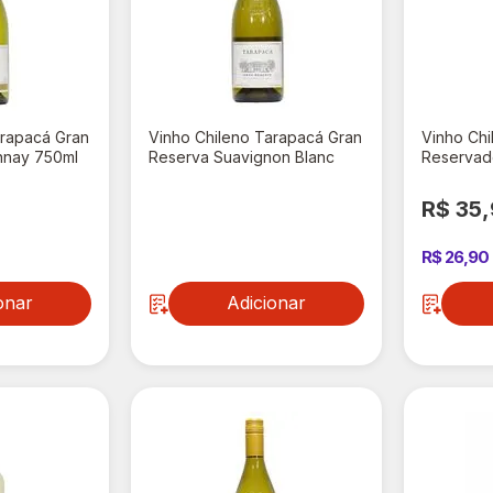
arapacá Gran
Vinho Chileno Tarapacá Gran
Vinho Ch
nnay 750ml
Reserva Suavignon Blanc
Reservad
750ml
750ml
R$ 119,90
R$ 35
R$ 26,90
onar
Adicionar