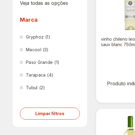
Veja todas as opções
Marca
Gryphoz
(1)
vinho chileno le
sauv blanc 750m
Macool
(3)
R$ 0,00
Paso Grande
(1)
Tarapaca
(4)
Produto ind
Tubul
(2)
Limpar filtros