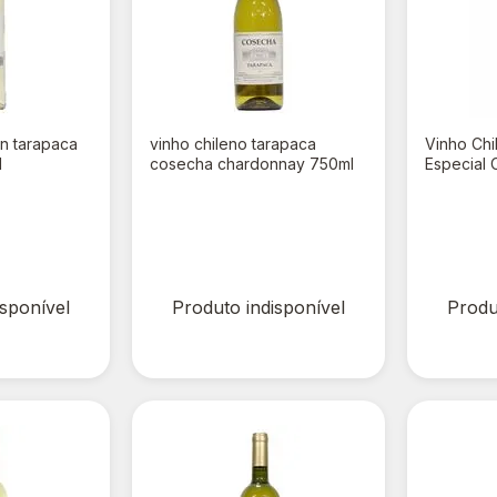
on tarapaca
vinho chileno tarapaca
Vinho Chi
l
cosecha chardonnay 750ml
Especial
R$ 0,00
R$ 0,
R$ 35,90
R$ 47,90
isponível
Produto indisponível
Produ