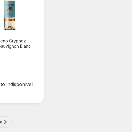
ileno Gryphoz
Sauvignon Blanc
00
to indisponível
ma