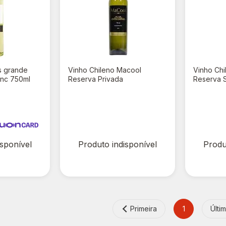
s grande
Vinho Chileno Macool
Vinho Ch
lanc 750ml
Reserva Privada
Reserva 
Chandonnay 750ml
750ml
R$ 0,00
R$ 0,
R$ 55,90
R$ 42,90
isponível
Produto indisponível
Produ
Primeira
1
Últi