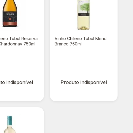
leno Tubul Reserva
Vinho Chileno Tubul Blend
 Chardonnay 750ml
Branco 750ml
00
R$ 0,00
R$ 22,90
to indisponível
Produto indisponível