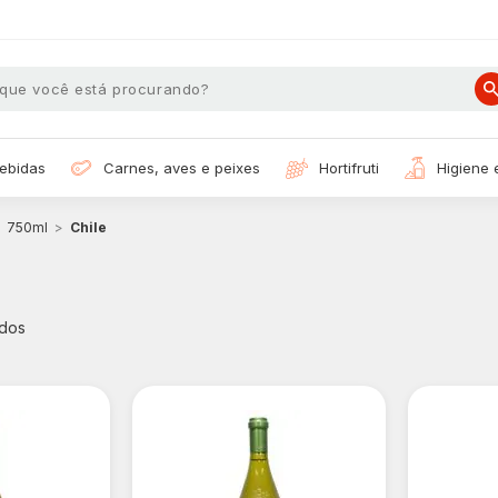
bebidas
carnes, aves e peixes
hortifruti
higiene
750ml
Chile
dos