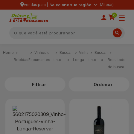
vendas para |
Selecione sua região
0
Vinhos e
Busca:
Vinha
Busca:
Bebidas
Espumantes
tinto
x
Longa
tinto
x
Resultado
de busca
Filtrar