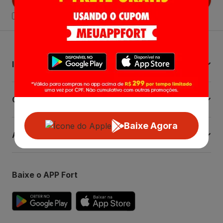
Declaro estar ciente das
Politicas de Privacidade.
Institucional
Central de Ajuda
Baixe Agora
Atendimento
Baixe o APP Fort